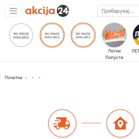
Летни
ЛЕ
Попусти
Почетна
-
-
-