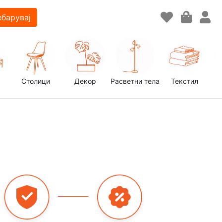
барувај
Столици
Декор
Расветни тела
Текстил
д