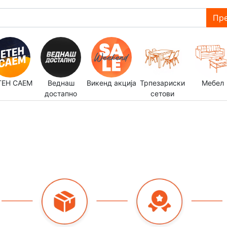
Пре
ТЕН САЕМ
Веднаш
Викенд акција
Трпезариски
Мебел
достапно
сетови