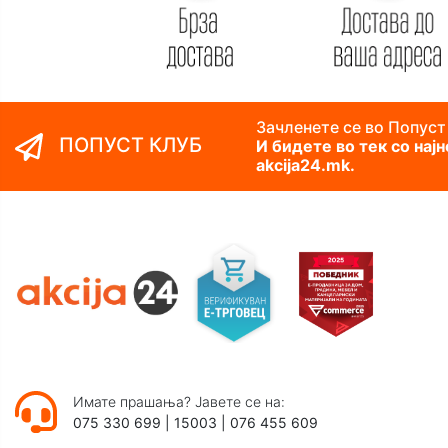
Зачленете се во Попуст
ПОПУСТ КЛУБ
И бидете во тек со нај
akcija24.mk.
Имате прашања? Јавете се на:
075 330 699
|
15003
|
076 455 609