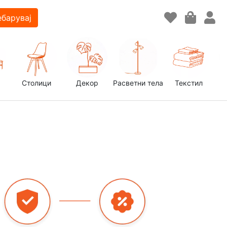
барувај
Столици
Декор
Расветни тела
Текстил
д