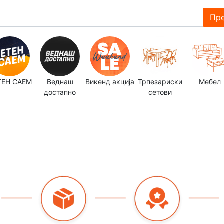
Пре
ТЕН САЕМ
Веднаш
Викенд акција
Трпезариски
Мебел
достапно
сетови