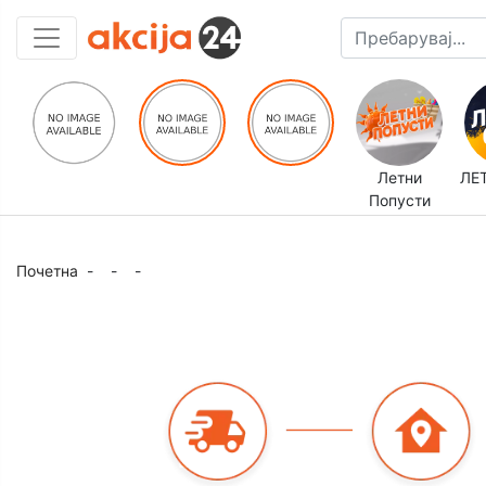
Летни
ЛЕ
Попусти
Почетна
-
-
-