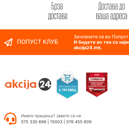
Зачленете се во Попуст
ПОПУСТ КЛУБ
И бидете во тек со нај
akcija24.mk.
Имате прашања? Јавете се на:
075 330 699
|
15003
|
076 455 609