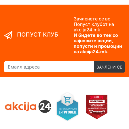
Зачленете се во
Попуст клубот на
akcija24.mk
ПОПУСТ КЛУБ
И бидете во тек со
најновите акции,
попусти и промоции
на akcija24.mk.
Емаил адреса
ЗАЧЛЕНИ СЕ