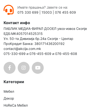
Имате прашања? Јавете се на:
075 330 699
|
15003
|
076 455 609
Контакт инфо
ПАБЛИК МЕДИА-ВИРАЛ ДООЕЛ увоз-извоз Скопје
ЕДБ:МК4057014525315
Ул. 50-та Дивизија бр.24а Скопје - Центар
ПроКредит Банка: 380171436200192
contact@akcija.com.mk
075-330-699 и 076-455-609 и 076-455-608
Категории
Мебел
Декор
HoReCa Мебел