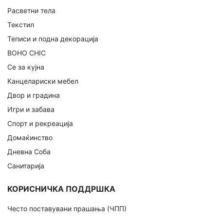
Расветни тела
Текстил
Теписи и подна декорација
BOHO CHIC
Се за кујна
Канцелариски мебел
Двор и градина
Игри и забава
Спорт и рекреација
Домаќинство
Дневна Соба
Санитарија
КОРИСНИЧКА ПОДДРШКА
Често поставувани прашања (ЧПП)