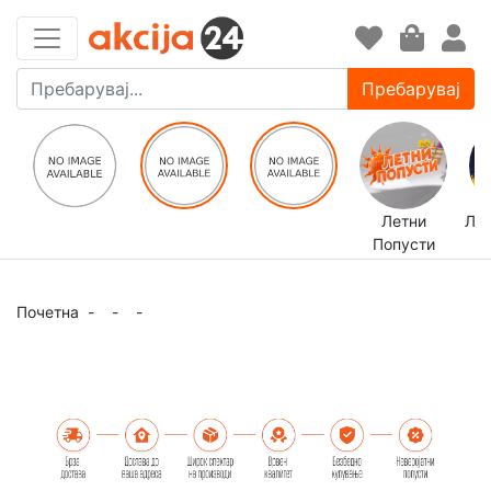
Пребарувај
Летни
ЛЕ
Попусти
Почетна
-
-
-