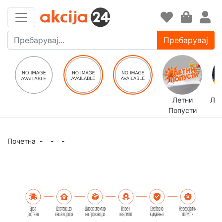
Пребарувај
Летни
ЛЕ
Попусти
Почетна
-
-
-