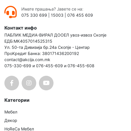
Имате прашања? Јавете се на:
075 330 699
|
15003
|
076 455 609
Контакт инфо
ПАБЛИК МЕДИА-ВИРАЛ ДООЕЛ увоз-извоз Скопје
ЕДБ:МК4057014525315
Ул. 50-та Дивизија бр.24а Скопје - Центар
ПроКредит Банка: 380171436200192
contact@akcija.com.mk
075-330-699 и 076-455-609 и 076-455-608
Категории
Мебел
Декор
HoReCa Мебел