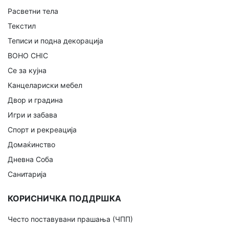
Расветни тела
Текстил
Теписи и подна декорација
BOHO CHIC
Се за кујна
Канцелариски мебел
Двор и градина
Игри и забава
Спорт и рекреација
Домаќинство
Дневна Соба
Санитарија
КОРИСНИЧКА ПОДДРШКА
Често поставувани прашања (ЧПП)