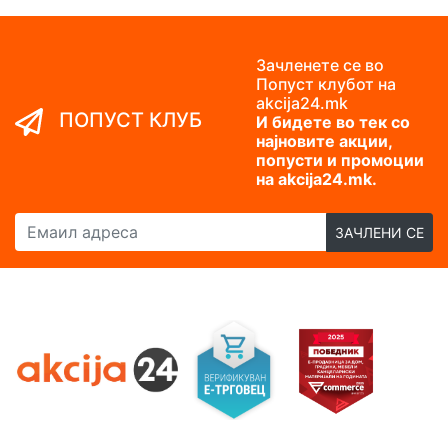
Зачленете се во
Попуст клубот на
akcija24.mk
ПОПУСТ КЛУБ
И бидете во тек со
најновите акции,
попусти и промоции
на akcija24.mk.
Емаил адреса
ЗАЧЛЕНИ СЕ