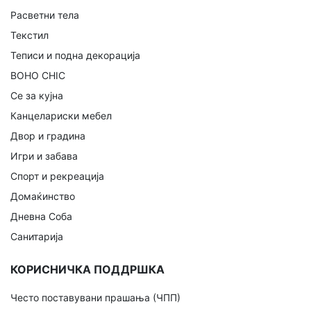
Расветни тела
Текстил
Теписи и подна декорација
BOHO CHIC
Се за кујна
Канцелариски мебел
Двор и градина
Игри и забава
Спорт и рекреација
Домаќинство
Дневна Соба
Санитарија
КОРИСНИЧКА ПОДДРШКА
Често поставувани прашања (ЧПП)