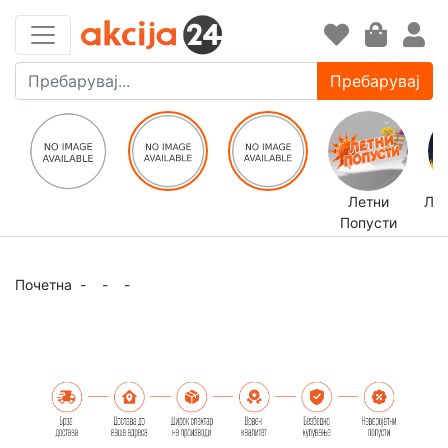
Пребарувај
Летни
ЛЕ
Попусти
Почетна
-
-
-