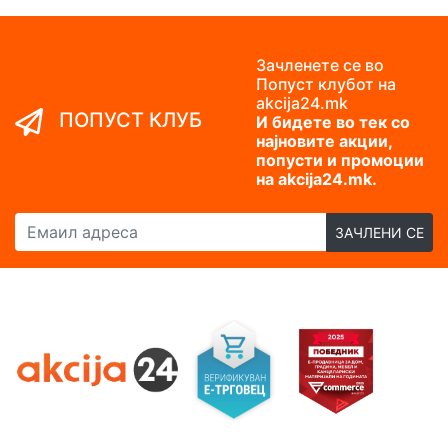
Зачленете се во
Попуст клубот на
akcija24.mk
ПОПУСТ КЛУБ
И бидете во тек со
најновите акции,
попусти и промоции
на akcija24.mk.
Емаил адреса
ЗАЧЛЕНИ СЕ