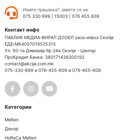
Имате прашања? Јавете се на:
075 330 699
|
15003
|
076 455 609
Контакт инфо
ПАБЛИК МЕДИА-ВИРАЛ ДООЕЛ увоз-извоз Скопје
ЕДБ:МК4057014525315
Ул. 50-та Дивизија бр.24а Скопје - Центар
ПроКредит Банка: 380171436200192
contact@akcija.com.mk
075-330-699 и 076-455-609 и 076-455-608
Категории
Мебел
Декор
HoReCa Мебел