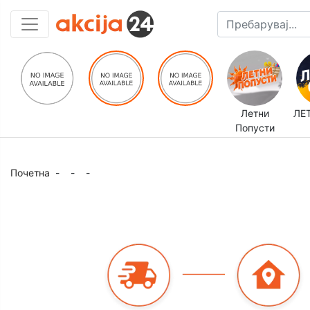
Летни
ЛЕ
Попусти
Почетна
-
-
-