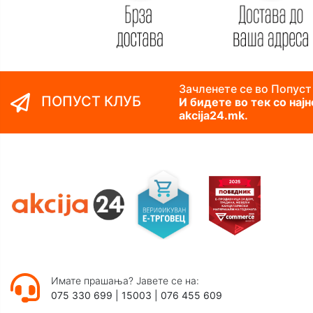
Зачленете се во Попуст
ПОПУСТ КЛУБ
И бидете во тек со нај
akcija24.mk.
Имате прашања? Јавете се на:
075 330 699
|
15003
|
076 455 609