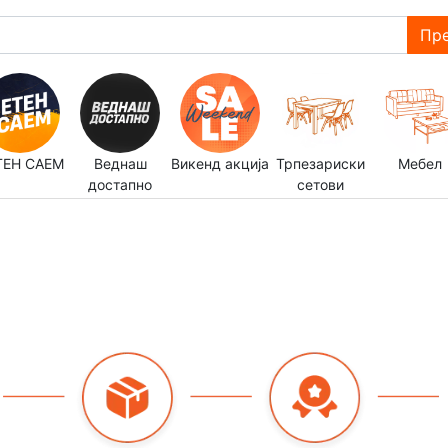
Пре
ТЕН САЕМ
Веднаш
Викенд акција
Трпезариски
Мебел
достапно
сетови