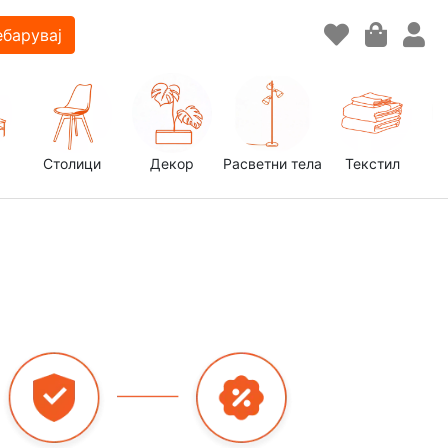
барувај
Столици
Декор
Расветни тела
Текстил
д