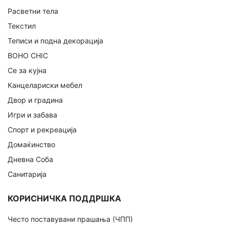
Расветни тела
Текстил
Теписи и подна декорација
BOHO CHIC
Се за кујна
Канцелариски мебел
Двор и градина
Игри и забава
Спорт и рекреација
Домаќинство
Дневна Соба
Санитарија
КОРИСНИЧКА ПОДДРШКА
Често поставувани прашања (ЧПП)