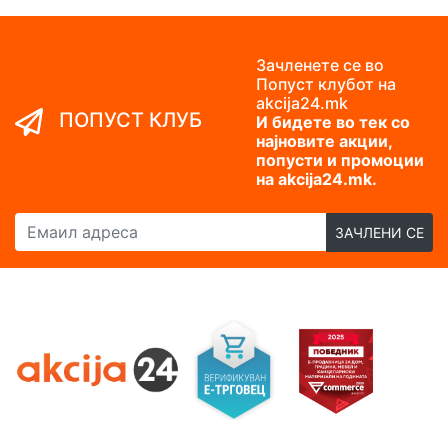
Зачленете се во
Попуст клубот на
akcija24.mk
ПОПУСТ КЛУБ
И бидете во тек со
најновите акции,
попусти и промоции
на akcija24.mk.
Емаил адреса
ЗАЧЛЕНИ СЕ