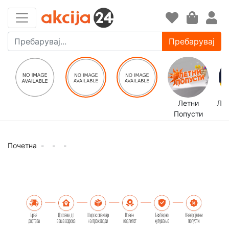
Пребарувај
Летни
ЛЕ
Попусти
Почетна
-
-
-