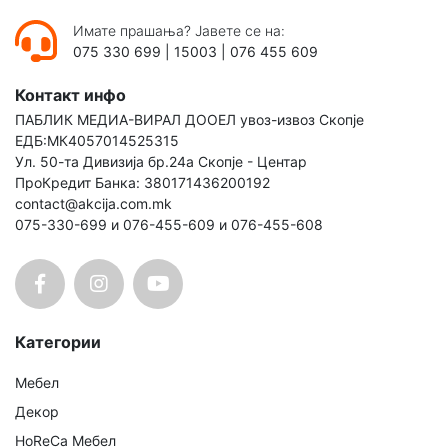
Имате прашања? Јавете се на:
075 330 699
|
15003
|
076 455 609
Контакт инфо
ПАБЛИК МЕДИА-ВИРАЛ ДООЕЛ увоз-извоз Скопје
ЕДБ:МК4057014525315
Ул. 50-та Дивизија бр.24а Скопје - Центар
ПроКредит Банка: 380171436200192
contact@akcija.com.mk
075-330-699 и 076-455-609 и 076-455-608
Категории
Мебел
Декор
HoReCa Мебел