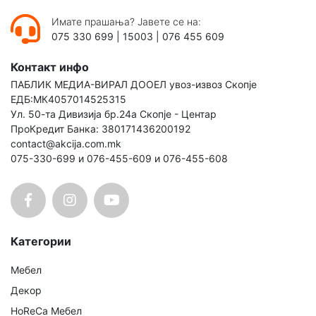
Имате прашања? Јавете се на:
075 330 699
|
15003
|
076 455 609
Контакт инфо
ПАБЛИК МЕДИА-ВИРАЛ ДООЕЛ увоз-извоз Скопје
ЕДБ:МК4057014525315
Ул. 50-та Дивизија бр.24а Скопје - Центар
ПроКредит Банка: 380171436200192
contact@akcija.com.mk
075-330-699 и 076-455-609 и 076-455-608
Категории
Мебел
Декор
HoReCa Мебел