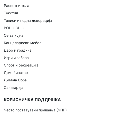
Расветни тела
Текстил
Теписи и подна декорација
BOHO CHIC
Се за кујна
Канцелариски мебел
Двор и градина
Игри и забава
Спорт и рекреација
Домаќинство
Дневна Соба
Санитарија
КОРИСНИЧКА ПОДДРШКА
Често поставувани прашања (ЧПП)