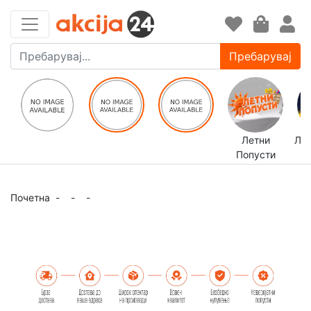
Пребарувај
Летни
ЛЕ
Попусти
Почетна
-
-
-