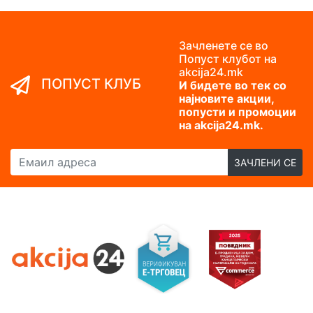
Зачленете се во
Попуст клубот на
akcija24.mk
ПОПУСТ КЛУБ
И бидете во тек со
најновите акции,
попусти и промоции
на akcija24.mk.
Емаил адреса
ЗАЧЛЕНИ СЕ