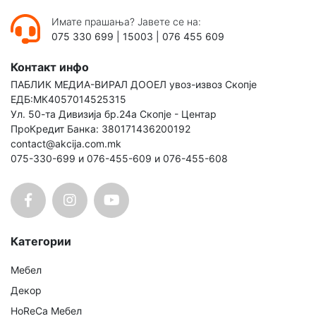
Имате прашања? Јавете се на:
075 330 699
|
15003
|
076 455 609
Контакт инфо
ПАБЛИК МЕДИА-ВИРАЛ ДООЕЛ увоз-извоз Скопје
ЕДБ:МК4057014525315
Ул. 50-та Дивизија бр.24а Скопје - Центар
ПроКредит Банка: 380171436200192
contact@akcija.com.mk
075-330-699 и 076-455-609 и 076-455-608
Категории
Мебел
Декор
HoReCa Мебел