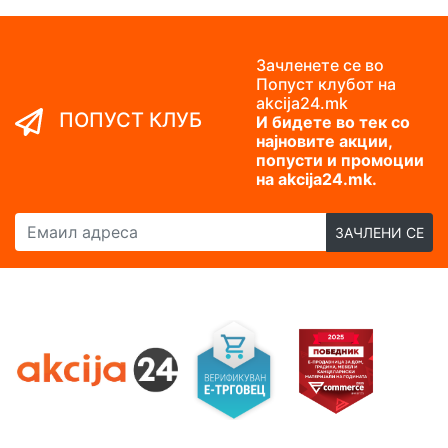
Зачленете се во
Попуст клубот на
akcija24.mk
ПОПУСТ КЛУБ
И бидете во тек со
најновите акции,
попусти и промоции
на akcija24.mk.
Емаил адреса
ЗАЧЛЕНИ СЕ