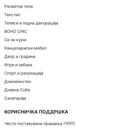
Расветни тела
Текстил
Теписи и подна декорација
BOHO CHIC
Се за кујна
Канцелариски мебел
Двор и градина
Игри и забава
Спорт и рекреација
Домаќинство
Дневна Соба
Санитарија
КОРИСНИЧКА ПОДДРШКА
Често поставувани прашања (ЧПП)