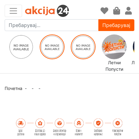
Пребарувај
Летни
ЛЕ
Попусти
Почетна
-
-
-