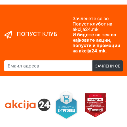
Зачленете се во
Попуст клубот на
akcija24.mk
ПОПУСТ КЛУБ
И бидете во тек со
најновите акции,
попусти и промоции
на akcija24.mk.
Емаил адреса
ЗАЧЛЕНИ СЕ