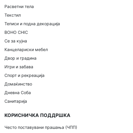
Расветни тела
Текстил
Теписи и подна декорација
BOHO CHIC
Се за кујна
Канцелариски мебел
Двор и градина
Игри и забава
Спорт и рекреација
Домаќинство
Дневна Соба
Санитарија
КОРИСНИЧКА ПОДДРШКА
Често поставувани прашања (ЧПП)