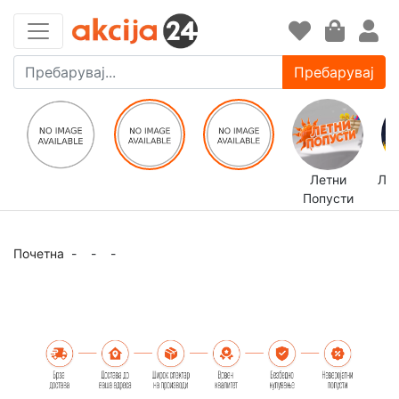
Пребарувај
Летни
ЛЕ
Попусти
Почетна
-
-
-