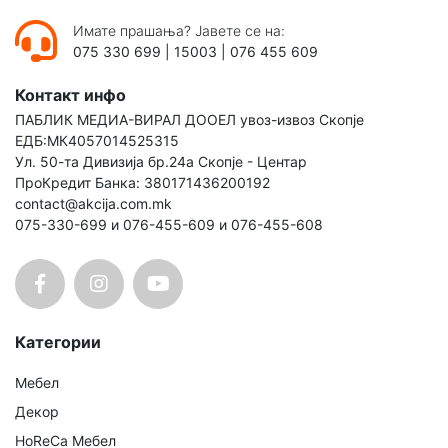
Имате прашања? Јавете се на:
075 330 699
|
15003
|
076 455 609
Контакт инфо
ПАБЛИК МЕДИА-ВИРАЛ ДООЕЛ увоз-извоз Скопје
ЕДБ:МК4057014525315
Ул. 50-та Дивизија бр.24а Скопје - Центар
ПроКредит Банка: 380171436200192
contact@akcija.com.mk
075-330-699 и 076-455-609 и 076-455-608
Категории
Мебел
Декор
HoReCa Мебел