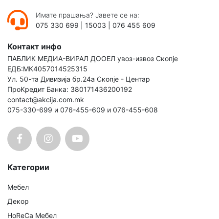
Имате прашања? Јавете се на:
075 330 699
|
15003
|
076 455 609
Контакт инфо
ПАБЛИК МЕДИА-ВИРАЛ ДООЕЛ увоз-извоз Скопје
ЕДБ:МК4057014525315
Ул. 50-та Дивизија бр.24а Скопје - Центар
ПроКредит Банка: 380171436200192
contact@akcija.com.mk
075-330-699 и 076-455-609 и 076-455-608
Категории
Мебел
Декор
HoReCa Мебел