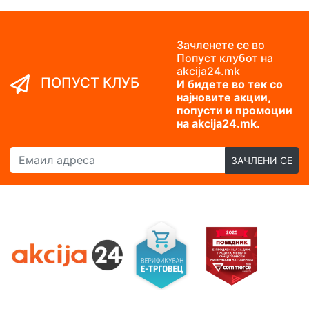
Зачленете се во
Попуст клубот на
akcija24.mk
ПОПУСТ КЛУБ
И бидете во тек со
најновите акции,
попусти и промоции
на akcija24.mk.
Емаил адреса
ЗАЧЛЕНИ СЕ