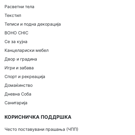
Расветни тела
Текстил
Теписи и подна декорација
BOHO CHIC
Се за кујна
Канцелариски мебел
Двор и градина
Игри и забава
Спорт и рекреација
Домаќинство
Дневна Соба
Санитарија
КОРИСНИЧКА ПОДДРШКА
Често поставувани прашања (ЧПП)