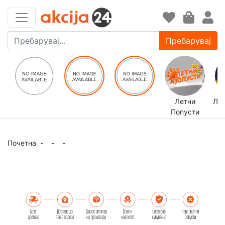
Пребарувај
Летни
ЛЕ
Попусти
Почетна
-
-
-