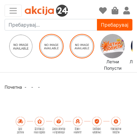
Пребарувај
Летни
ЛЕ
Попусти
Почетна
-
-
-