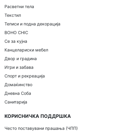
Расветни тела
Текстил
Теписи и подна декорација
BOHO CHIC
Се за кујна
Канцелариски мебел
Двор и градина
Игри и забава
Спорт и рекреација
Домаќинство
Дневна Соба
Санитарија
КОРИСНИЧКА ПОДДРШКА
Често поставувани прашања (ЧПП)