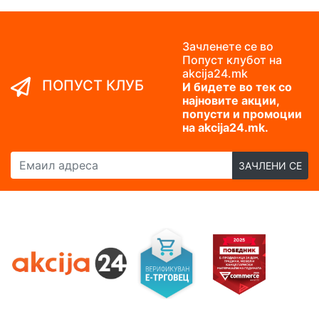
Зачленете се во
Попуст клубот на
akcija24.mk
ПОПУСТ КЛУБ
И бидете во тек со
најновите акции,
попусти и промоции
на akcija24.mk.
Емаил адреса
ЗАЧЛЕНИ СЕ