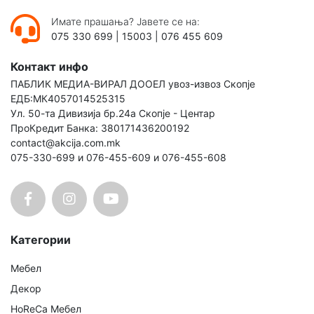
Имате прашања? Јавете се на:
075 330 699
|
15003
|
076 455 609
Контакт инфо
ПАБЛИК МЕДИА-ВИРАЛ ДООЕЛ увоз-извоз Скопје
ЕДБ:МК4057014525315
Ул. 50-та Дивизија бр.24а Скопје - Центар
ПроКредит Банка: 380171436200192
contact@akcija.com.mk
075-330-699 и 076-455-609 и 076-455-608
Категории
Мебел
Декор
HoReCa Мебел