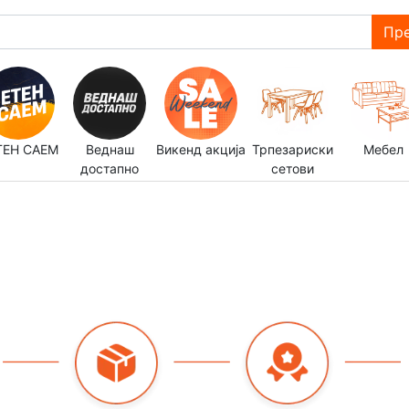
Пре
ТЕН САЕМ
Веднаш
Викенд акција
Трпезариски
Мебел
достапно
сетови