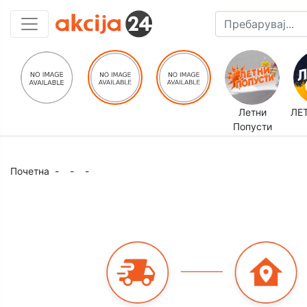
Летни
ЛЕ
Попусти
Почетна
-
-
-