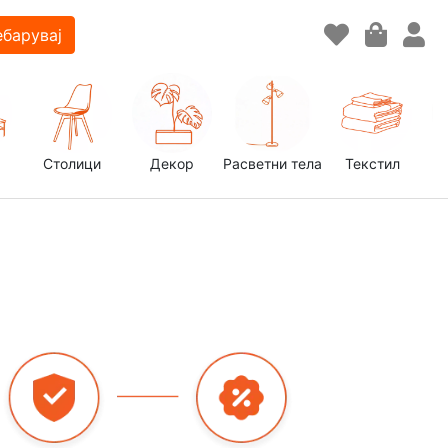
барувај
Столици
Декор
Расветни тела
Текстил
д