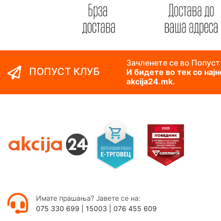
Зачленете се во Попуст
ПОПУСТ КЛУБ
И бидете во тек со нај
akcija24.mk.
Имате прашања? Јавете се на:
075 330 699
|
15003
|
076 455 609