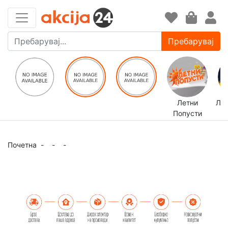
Пребарувај
Летни
ЛЕ
Попусти
Почетна
-
-
-