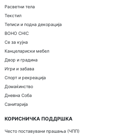
Расветни тела
Текстил
Теписи и подна декорација
BOHO CHIC
Се за кујна
Канцелариски мебел
Двор и градина
Игри и забава
Спорт и рекреација
Домаќинство
Дневна Соба
Санитарија
КОРИСНИЧКА ПОДДРШКА
Често поставувани прашања (ЧПП)