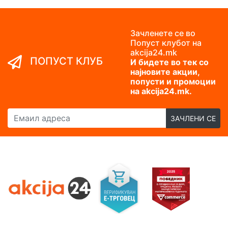
Зачленете се во
Попуст клубот на
akcija24.mk
ПОПУСТ КЛУБ
И бидете во тек со
најновите акции,
попусти и промоции
на akcija24.mk.
Емаил адреса
ЗАЧЛЕНИ СЕ