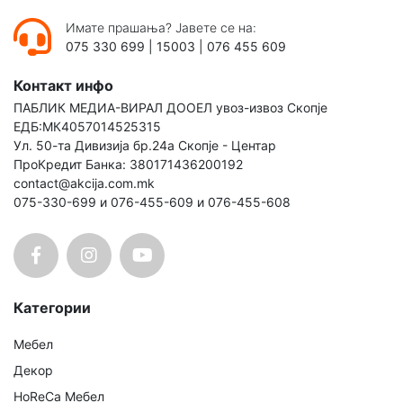
Имате прашања? Јавете се на:
075 330 699
|
15003
|
076 455 609
Контакт инфо
ПАБЛИК МЕДИА-ВИРАЛ ДООЕЛ увоз-извоз Скопје
ЕДБ:МК4057014525315
Ул. 50-та Дивизија бр.24а Скопје - Центар
ПроКредит Банка: 380171436200192
contact@akcija.com.mk
075-330-699 и 076-455-609 и 076-455-608
Категории
Мебел
Декор
HoReCa Мебел