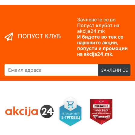
Зачленете се во
Попуст клубот на
akcija24.mk
ПОПУСТ КЛУБ
И бидете во тек со
најновите акции,
попусти и промоции
на akcija24.mk.
Емаил адреса
ЗАЧЛЕНИ СЕ