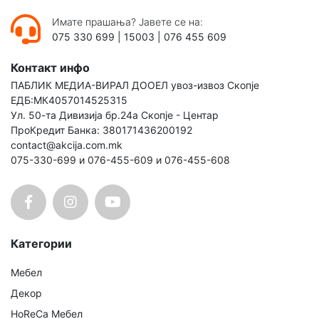
Имате прашања? Јавете се на:
075 330 699
|
15003
|
076 455 609
Контакт инфо
ПАБЛИК МЕДИА-ВИРАЛ ДООЕЛ увоз-извоз Скопје
ЕДБ:МК4057014525315
Ул. 50-та Дивизија бр.24а Скопје - Центар
ПроКредит Банка: 380171436200192
contact@akcija.com.mk
075-330-699 и 076-455-609 и 076-455-608
Категории
Мебел
Декор
HoReCa Мебел