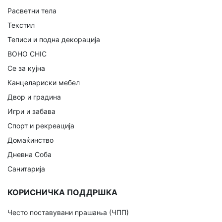
Расветни тела
Текстил
Теписи и подна декорација
BOHO CHIC
Се за кујна
Канцелариски мебел
Двор и градина
Игри и забава
Спорт и рекреација
Домаќинство
Дневна Соба
Санитарија
КОРИСНИЧКА ПОДДРШКА
Често поставувани прашања (ЧПП)