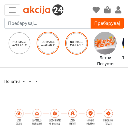
Пребарувај
Летни
ЛЕ
Попусти
Почетна
-
-
-