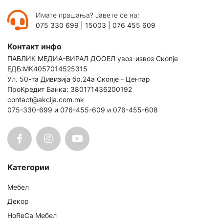
Имате прашања? Јавете се на:
075 330 699
|
15003
|
076 455 609
Контакт инфо
ПАБЛИК МЕДИА-ВИРАЛ ДООЕЛ увоз-извоз Скопје
ЕДБ:МК4057014525315
Ул. 50-та Дивизија бр.24а Скопје - Центар
ПроКредит Банка: 380171436200192
contact@akcija.com.mk
075-330-699 и 076-455-609 и 076-455-608
Категории
Мебел
Декор
HoReCa Мебел