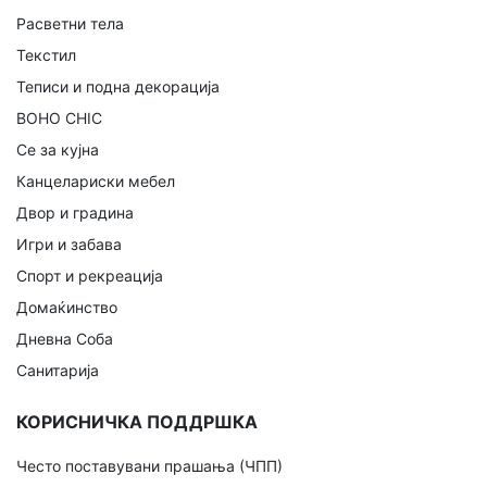
Расветни тела
Текстил
Теписи и подна декорација
BOHO CHIC
Се за кујна
Канцелариски мебел
Двор и градина
Игри и забава
Спорт и рекреација
Домаќинство
Дневна Соба
Санитарија
КОРИСНИЧКА ПОДДРШКА
Често поставувани прашања (ЧПП)