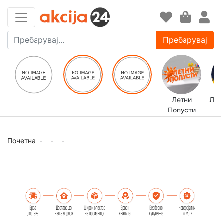
Пребарувај
Летни
ЛЕ
Попусти
Почетна
-
-
-