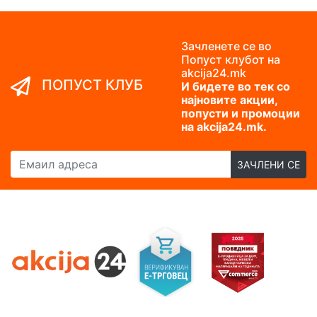
Зачленете се во
Попуст клубот на
akcija24.mk
ПОПУСТ КЛУБ
И бидете во тек со
најновите акции,
попусти и промоции
на akcija24.mk.
Емаил адреса
ЗАЧЛЕНИ СЕ