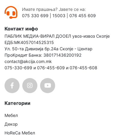
Имате прашања? Јавете се на:
075 330 699
|
15003
|
076 455 609
Контакт инфо
ПАБЛИК МЕДИА-ВИРАЛ ДООЕЛ увоз-извоз Скопје
ЕДБ:МК4057014525315
Ул. 50-та Дивизија бр.24а Скопје - Центар
ПроКредит Банка: 380171436200192
contact@akcija.com.mk
075-330-699 и 076-455-609 и 076-455-608
Категории
Мебел
Декор
HoReCa Мебел