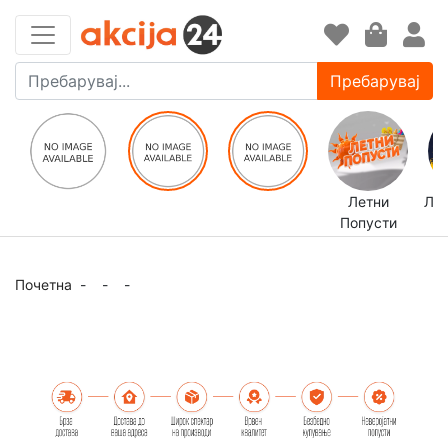
Пребарувај
Летни
ЛЕ
Попусти
Почетна
-
-
-