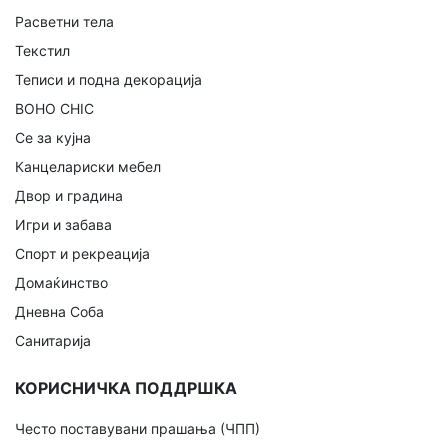
Расветни тела
Текстил
Теписи и подна декорација
BOHO CHIC
Се за кујна
Канцелариски мебел
Двор и градина
Игри и забава
Спорт и рекреација
Домаќинство
Дневна Соба
Санитарија
КОРИСНИЧКА ПОДДРШКА
Често поставувани прашања (ЧПП)