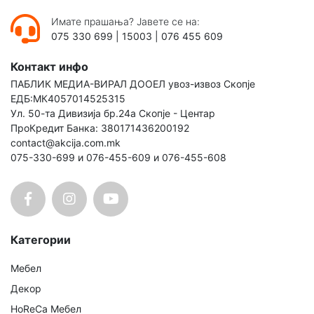
Имате прашања? Јавете се на:
075 330 699
|
15003
|
076 455 609
Контакт инфо
ПАБЛИК МЕДИА-ВИРАЛ ДООЕЛ увоз-извоз Скопје
ЕДБ:МК4057014525315
Ул. 50-та Дивизија бр.24а Скопје - Центар
ПроКредит Банка: 380171436200192
contact@akcija.com.mk
075-330-699 и 076-455-609 и 076-455-608
Категории
Мебел
Декор
HoReCa Мебел