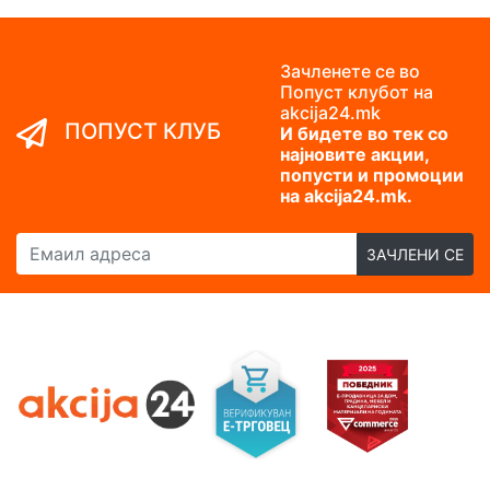
Зачленете се во
Попуст клубот на
akcija24.mk
ПОПУСТ КЛУБ
И бидете во тек со
најновите акции,
попусти и промоции
на akcija24.mk.
Емаил адреса
ЗАЧЛЕНИ СЕ