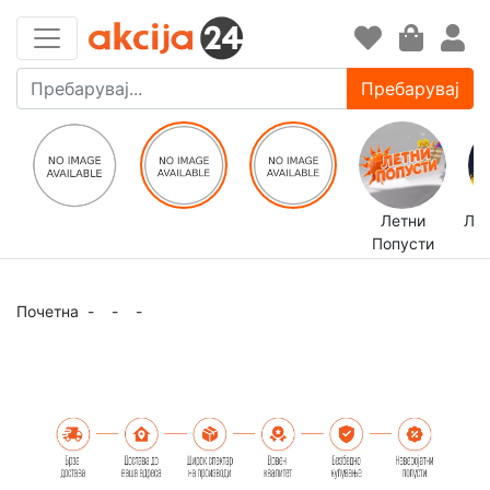
Пребарувај
Летни
ЛЕ
Попусти
Почетна
-
-
-