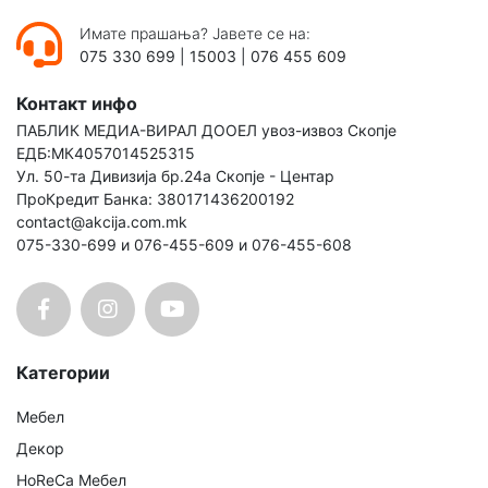
Имате прашања? Јавете се на:
075 330 699
|
15003
|
076 455 609
Контакт инфо
ПАБЛИК МЕДИА-ВИРАЛ ДООЕЛ увоз-извоз Скопје
ЕДБ:МК4057014525315
Ул. 50-та Дивизија бр.24а Скопје - Центар
ПроКредит Банка: 380171436200192
contact@akcija.com.mk
075-330-699 и 076-455-609 и 076-455-608
Категории
Мебел
Декор
HoReCa Мебел