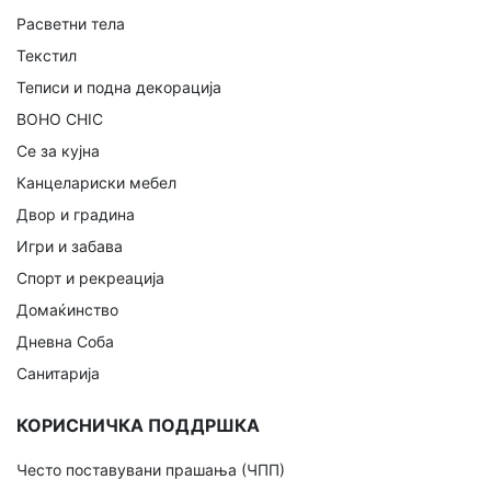
Расветни тела
Текстил
Теписи и подна декорација
BOHO CHIC
Се за кујна
Канцелариски мебел
Двор и градина
Игри и забава
Спорт и рекреација
Домаќинство
Дневна Соба
Санитарија
КОРИСНИЧКА ПОДДРШКА
Често поставувани прашања (ЧПП)