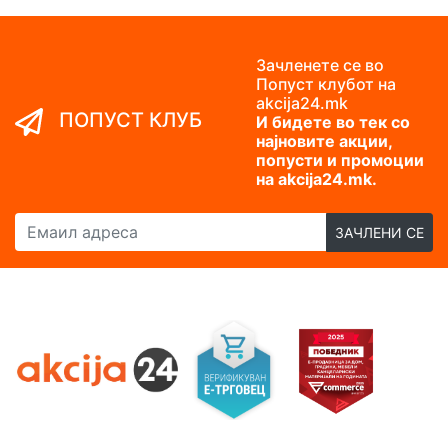
Зачленете се во
Попуст клубот на
akcija24.mk
ПОПУСТ КЛУБ
И бидете во тек со
најновите акции,
попусти и промоции
на akcija24.mk.
Емаил адреса
ЗАЧЛЕНИ СЕ