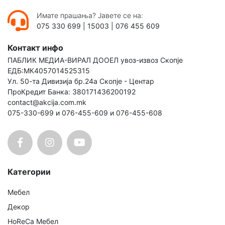
Имате прашања? Јавете се на:
075 330 699
|
15003
|
076 455 609
Контакт инфо
ПАБЛИК МЕДИА-ВИРАЛ ДООЕЛ увоз-извоз Скопје
ЕДБ:МК4057014525315
Ул. 50-та Дивизија бр.24а Скопје - Центар
ПроКредит Банка: 380171436200192
contact@akcija.com.mk
075-330-699 и 076-455-609 и 076-455-608
Категории
Мебел
Декор
HoReCa Мебел