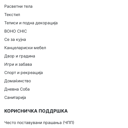
Расветни тела
Текстил
Теписи и подна декорација
BOHO CHIC
Се за кујна
Канцелариски мебел
Двор и градина
Игри и забава
Спорт и рекреација
Домаќинство
Дневна Соба
Санитарија
КОРИСНИЧКА ПОДДРШКА
Често поставувани прашања (ЧПП)