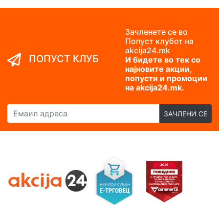
Зачленете се во
Попуст клубот на
akcija24.mk
ПОПУСТ КЛУБ
И бидете во тек со
најновите акции,
попусти и промоции
на akcija24.mk.
Емаил адреса
ЗАЧЛЕНИ СЕ