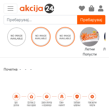
Пребарувај
Летни
ЛЕ
Попусти
Почетна
-
-
-