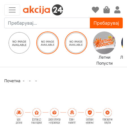
Пребарувај
Летни
ЛЕ
Попусти
Почетна
-
-
-