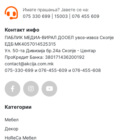
Имате прашања? Јавете се на:
075 330 699
|
15003
|
076 455 609
Контакт инфо
ПАБЛИК МЕДИА-ВИРАЛ ДООЕЛ увоз-извоз Скопје
ЕДБ:МК4057014525315
Ул. 50-та Дивизија бр.24а Скопје - Центар
ПроКредит Банка: 380171436200192
contact@akcija.com.mk
075-330-699 и 076-455-609 и 076-455-608
Категории
Мебел
Декор
HoReCa Мебел