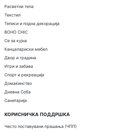
Расветни тела
Текстил
Теписи и подна декорација
BOHO CHIC
Се за кујна
Канцелариски мебел
Двор и градина
Игри и забава
Спорт и рекреација
Домаќинство
Дневна Соба
Санитарија
КОРИСНИЧКА ПОДДРШКА
Често поставувани прашања (ЧПП)