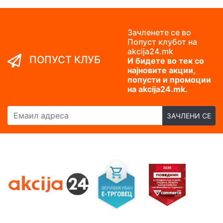
Зачленете се во
Попуст клубот на
akcija24.mk
ПОПУСТ КЛУБ
И бидете во тек со
најновите акции,
попусти и промоции
на akcija24.mk.
Емаил адреса
ЗАЧЛЕНИ СЕ