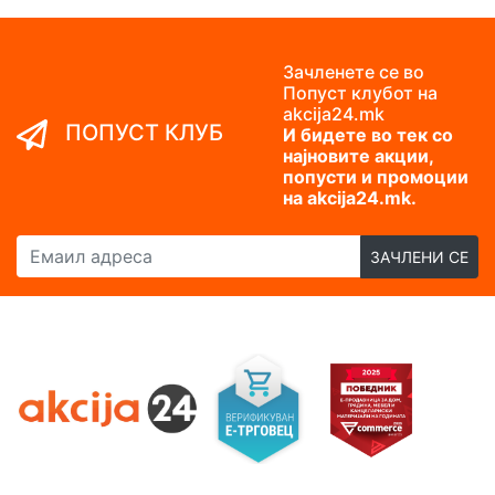
Зачленете се во
Попуст клубот на
akcija24.mk
ПОПУСТ КЛУБ
И бидете во тек со
најновите акции,
попусти и промоции
на akcija24.mk.
Емаил адреса
ЗАЧЛЕНИ СЕ