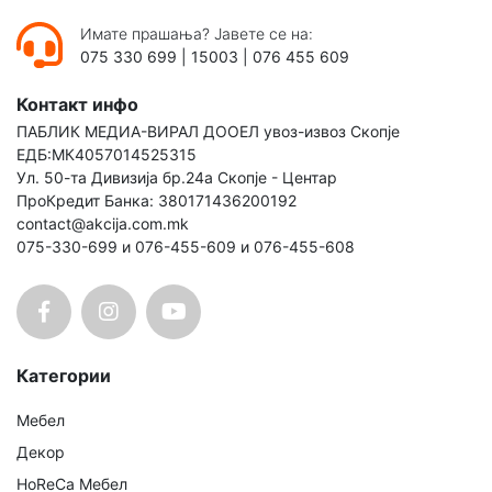
Имате прашања? Јавете се на:
075 330 699
|
15003
|
076 455 609
Контакт инфо
ПАБЛИК МЕДИА-ВИРАЛ ДООЕЛ увоз-извоз Скопје
ЕДБ:МК4057014525315
Ул. 50-та Дивизија бр.24а Скопје - Центар
ПроКредит Банка: 380171436200192
contact@akcija.com.mk
075-330-699 и 076-455-609 и 076-455-608
Категории
Мебел
Декор
HoReCa Мебел