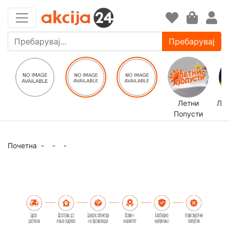
Пребарувај
Летни
ЛЕ
Попусти
Почетна
-
-
-