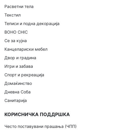
Расветни тела
Текстил
Теписи и подна декорација
BOHO CHIC
Се за кујна
Канцелариски мебел
Двор и градина
Игри и забава
Спорт и рекреација
Домаќинство
Дневна Соба
Санитарија
КОРИСНИЧКА ПОДДРШКА
Често поставувани прашања (ЧПП)