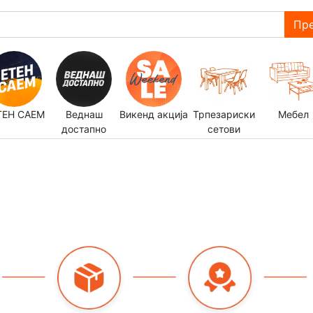
Пре
ТЕН САЕМ
Веднаш
Викенд акција
Трпезариски
Мебел
достапно
сетови