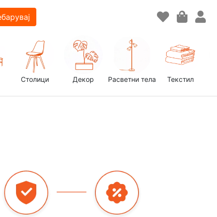
барувај
Столици
Декор
Расветни тела
Текстил
д