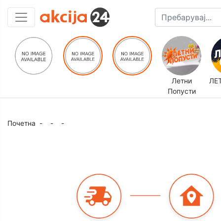
Летни
ЛЕ
Попусти
Почетна
-
-
-