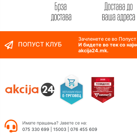
Зачленете се во Попуст
ПОПУСТ КЛУБ
И бидете во тек со нај
akcija24.mk.
Имате прашања? Јавете се на:
075 330 699
|
15003
|
076 455 609