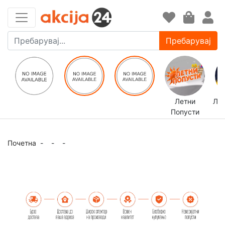
Пребарувај
Летни
ЛЕ
Попусти
Почетна
-
-
-