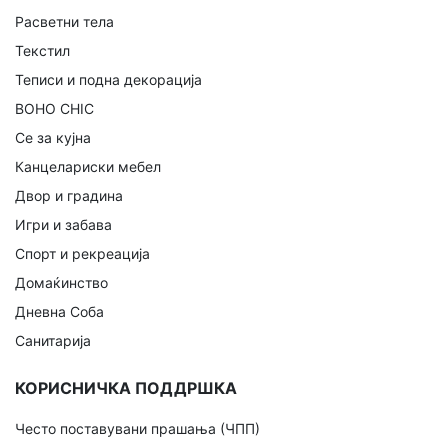
Расветни тела
Текстил
Теписи и подна декорација
BOHO CHIC
Се за кујна
Канцелариски мебел
Двор и градина
Игри и забава
Спорт и рекреација
Домаќинство
Дневна Соба
Санитарија
КОРИСНИЧКА ПОДДРШКА
Често поставувани прашања (ЧПП)