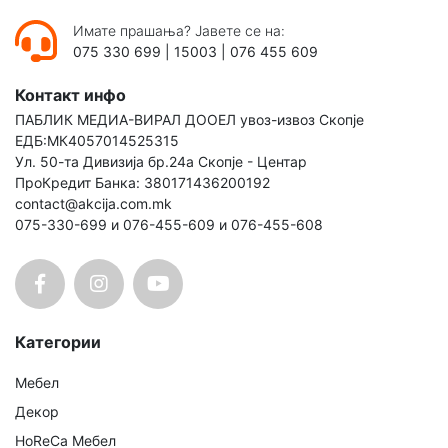
Имате прашања? Јавете се на:
075 330 699
|
15003
|
076 455 609
Контакт инфо
ПАБЛИК МЕДИА-ВИРАЛ ДООЕЛ увоз-извоз Скопје
ЕДБ:МК4057014525315
Ул. 50-та Дивизија бр.24а Скопје - Центар
ПроКредит Банка: 380171436200192
contact@akcija.com.mk
075-330-699 и 076-455-609 и 076-455-608
Категории
Мебел
Декор
HoReCa Мебел