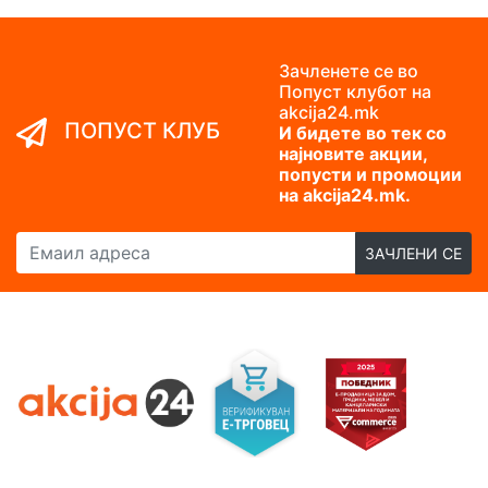
Зачленете се во
Попуст клубот на
akcija24.mk
ПОПУСТ КЛУБ
И бидете во тек со
најновите акции,
попусти и промоции
на akcija24.mk.
Емаил адреса
ЗАЧЛЕНИ СЕ