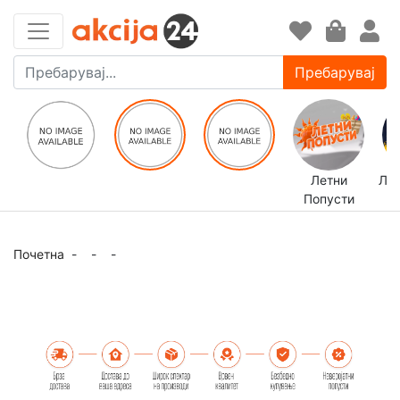
Пребарувај
Летни
ЛЕ
Попусти
Почетна
-
-
-