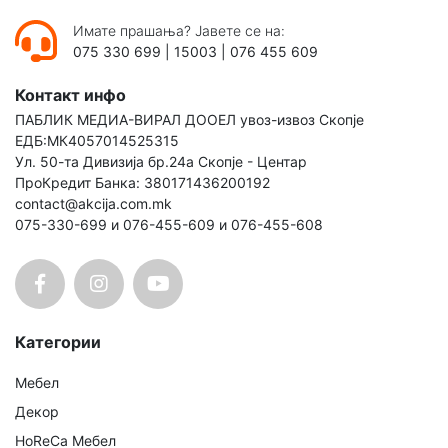
Имате прашања? Јавете се на:
075 330 699
|
15003
|
076 455 609
Контакт инфо
ПАБЛИК МЕДИА-ВИРАЛ ДООЕЛ увоз-извоз Скопје
ЕДБ:МК4057014525315
Ул. 50-та Дивизија бр.24а Скопје - Центар
ПроКредит Банка: 380171436200192
contact@akcija.com.mk
075-330-699 и 076-455-609 и 076-455-608
Категории
Мебел
Декор
HoReCa Мебел