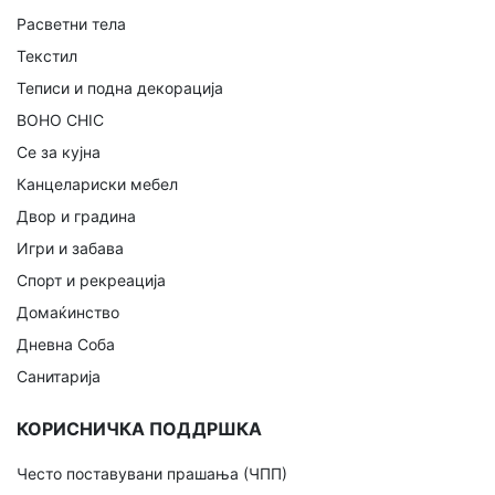
Расветни тела
Текстил
Теписи и подна декорација
BOHO CHIC
Се за кујна
Канцелариски мебел
Двор и градина
Игри и забава
Спорт и рекреација
Домаќинство
Дневна Соба
Санитарија
КОРИСНИЧКА ПОДДРШКА
Често поставувани прашања (ЧПП)