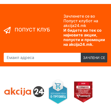
Зачленете се во
Попуст клубот на
akcija24.mk
ПОПУСТ КЛУБ
И бидете во тек со
најновите акции,
попусти и промоции
на akcija24.mk.
Емаил адреса
ЗАЧЛЕНИ СЕ