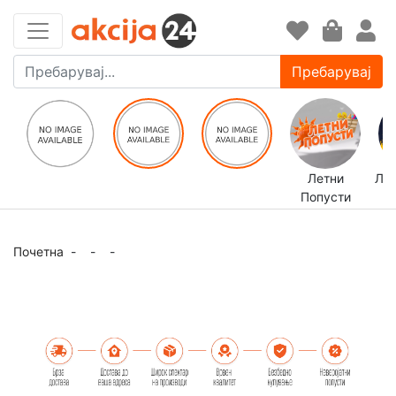
Пребарувај
Летни
ЛЕ
Попусти
Почетна
-
-
-