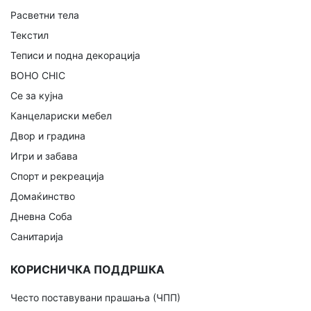
Расветни тела
Текстил
Теписи и подна декорација
BOHO CHIC
Се за кујна
Канцелариски мебел
Двор и градина
Игри и забава
Спорт и рекреација
Домаќинство
Дневна Соба
Санитарија
КОРИСНИЧКА ПОДДРШКА
Често поставувани прашања (ЧПП)