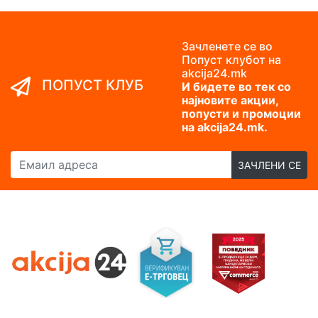
Зачленете се во
Попуст клубот на
akcija24.mk
ПОПУСТ КЛУБ
И бидете во тек со
најновите акции,
попусти и промоции
на akcija24.mk.
Емаил адреса
ЗАЧЛЕНИ СЕ