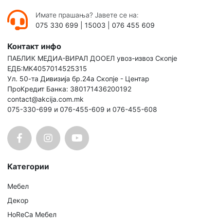
Имате прашања? Јавете се на:
075 330 699
|
15003
|
076 455 609
Контакт инфо
ПАБЛИК МЕДИА-ВИРАЛ ДООЕЛ увоз-извоз Скопје
ЕДБ:МК4057014525315
Ул. 50-та Дивизија бр.24а Скопје - Центар
ПроКредит Банка: 380171436200192
contact@akcija.com.mk
075-330-699 и 076-455-609 и 076-455-608
Категории
Мебел
Декор
HoReCa Мебел