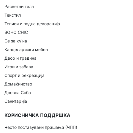
Расветни тела
Текстил
Теписи и подна декорација
BOHO CHIC
Се за кујна
Канцелариски мебел
Двор и градина
Игри и забава
Спорт и рекреација
Домаќинство
Дневна Соба
Санитарија
КОРИСНИЧКА ПОДДРШКА
Често поставувани прашања (ЧПП)