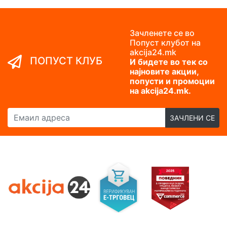
Зачленете се во
Попуст клубот на
akcija24.mk
ПОПУСТ КЛУБ
И бидете во тек со
најновите акции,
попусти и промоции
на akcija24.mk.
Емаил адреса
ЗАЧЛЕНИ СЕ