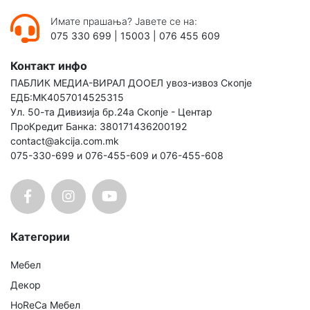
Имате прашања? Јавете се на:
075 330 699
|
15003
|
076 455 609
Контакт инфо
ПАБЛИК МЕДИА-ВИРАЛ ДООЕЛ увоз-извоз Скопје
ЕДБ:МК4057014525315
Ул. 50-та Дивизија бр.24а Скопје - Центар
ПроКредит Банка: 380171436200192
contact@akcija.com.mk
075-330-699 и 076-455-609 и 076-455-608
Категории
Мебел
Декор
HoReCa Мебел