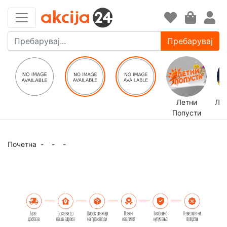
Пребарувај
Летни
ЛЕ
Попусти
Почетна
-
-
-