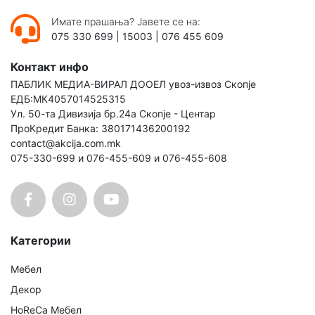
Имате прашања? Јавете се на:
075 330 699
|
15003
|
076 455 609
Контакт инфо
ПАБЛИК МЕДИА-ВИРАЛ ДООЕЛ увоз-извоз Скопје
ЕДБ:МК4057014525315
Ул. 50-та Дивизија бр.24а Скопје - Центар
ПроКредит Банка: 380171436200192
contact@akcija.com.mk
075-330-699 и 076-455-609 и 076-455-608
Категории
Мебел
Декор
HoReCa Мебел