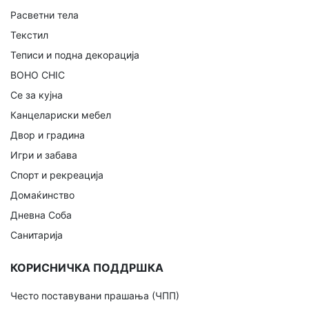
Расветни тела
Текстил
Теписи и подна декорација
BOHO CHIC
Се за кујна
Канцелариски мебел
Двор и градина
Игри и забава
Спорт и рекреација
Домаќинство
Дневна Соба
Санитарија
КОРИСНИЧКА ПОДДРШКА
Често поставувани прашања (ЧПП)