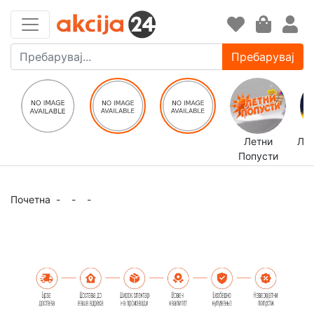
Пребарувај
Летни
ЛЕ
Попусти
Почетна
-
-
-