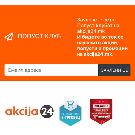
Зачленете се во
Попуст клубот на
akcija24.mk
ПОПУСТ КЛУБ
И бидете во тек со
најновите акции,
попусти и промоции
на akcija24.mk.
Емаил адреса
ЗАЧЛЕНИ СЕ