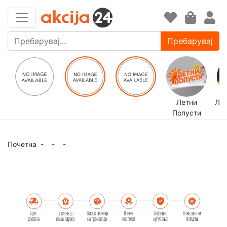
Пребарувај
Летни
ЛЕ
Попусти
Почетна
-
-
-