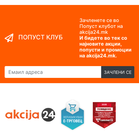
Зачленете се во
Попуст клубот на
akcija24.mk
ПОПУСТ КЛУБ
И бидете во тек со
најновите акции,
попусти и промоции
на akcija24.mk.
Емаил адреса
ЗАЧЛЕНИ СЕ