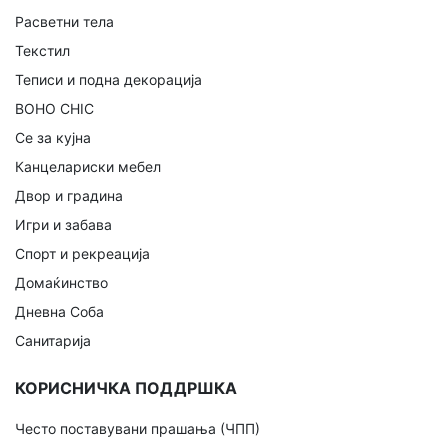
Расветни тела
Текстил
Теписи и подна декорација
BOHO CHIC
Се за кујна
Канцелариски мебел
Двор и градина
Игри и забава
Спорт и рекреација
Домаќинство
Дневна Соба
Санитарија
КОРИСНИЧКА ПОДДРШКА
Често поставувани прашања (ЧПП)