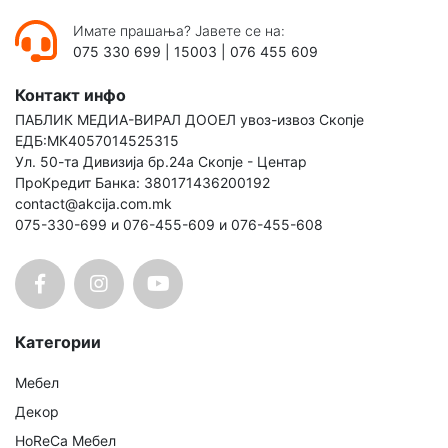
Имате прашања? Јавете се на:
075 330 699
|
15003
|
076 455 609
Контакт инфо
ПАБЛИК МЕДИА-ВИРАЛ ДООЕЛ увоз-извоз Скопје
ЕДБ:МК4057014525315
Ул. 50-та Дивизија бр.24а Скопје - Центар
ПроКредит Банка: 380171436200192
contact@akcija.com.mk
075-330-699 и 076-455-609 и 076-455-608
Категории
Мебел
Декор
HoReCa Мебел