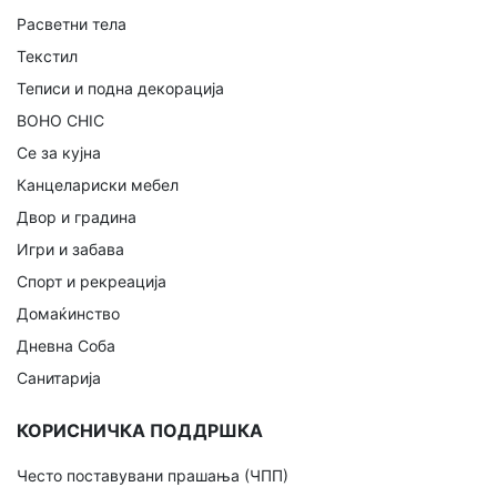
Расветни тела
Текстил
Теписи и подна декорација
BOHO CHIC
Се за кујна
Канцелариски мебел
Двор и градина
Игри и забава
Спорт и рекреација
Домаќинство
Дневна Соба
Санитарија
КОРИСНИЧКА ПОДДРШКА
Често поставувани прашања (ЧПП)