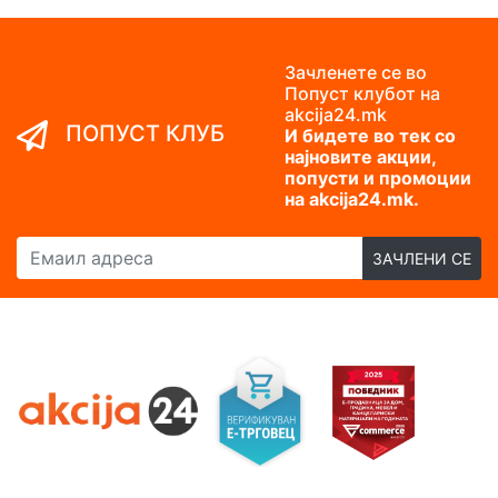
Зачленете се во
Попуст клубот на
akcija24.mk
ПОПУСТ КЛУБ
И бидете во тек со
најновите акции,
попусти и промоции
на akcija24.mk.
Емаил адреса
ЗАЧЛЕНИ СЕ