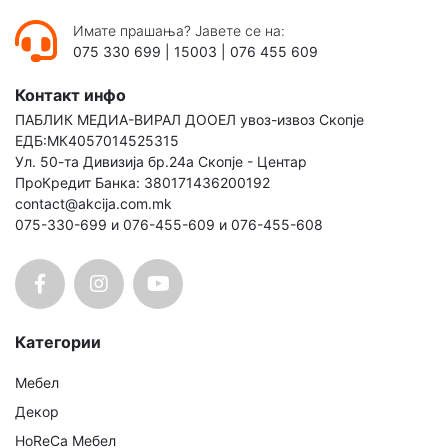
Имате прашања? Јавете се на:
075 330 699
|
15003
|
076 455 609
Контакт инфо
ПАБЛИК МЕДИА-ВИРАЛ ДООЕЛ увоз-извоз Скопје
ЕДБ:МК4057014525315
Ул. 50-та Дивизија бр.24а Скопје - Центар
ПроКредит Банка: 380171436200192
contact@akcija.com.mk
075-330-699 и 076-455-609 и 076-455-608
Категории
Мебел
Декор
HoReCa Мебел