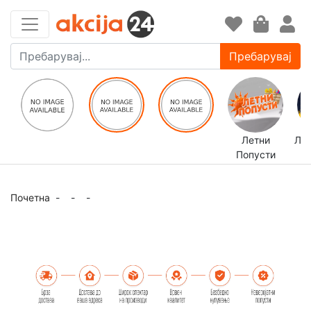
Пребарувај
Летни
ЛЕ
Попусти
Почетна
-
-
-