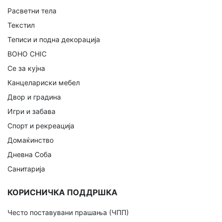
Расветни тела
Текстил
Теписи и подна декорација
BOHO CHIC
Се за кујна
Канцелариски мебел
Двор и градина
Игри и забава
Спорт и рекреација
Домаќинство
Дневна Соба
Санитарија
КОРИСНИЧКА ПОДДРШКА
Често поставувани прашања (ЧПП)