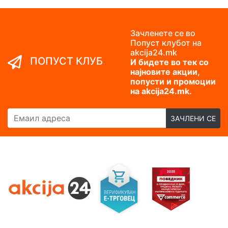
Зачленете се во
Попуст клубот на
akcija24.mk
ПОПУСТ КЛУБ
И бидете во тек со
најновите акции,
попусти и промоции
на akcija24.mk.
Емаил адреса
ЗАЧЛЕНИ СЕ