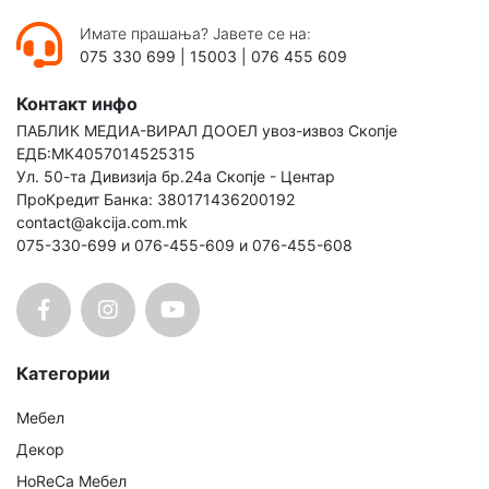
Имате прашања? Јавете се на:
075 330 699
|
15003
|
076 455 609
Контакт инфо
ПАБЛИК МЕДИА-ВИРАЛ ДООЕЛ увоз-извоз Скопје
ЕДБ:МК4057014525315
Ул. 50-та Дивизија бр.24а Скопје - Центар
ПроКредит Банка: 380171436200192
contact@akcija.com.mk
075-330-699 и 076-455-609 и 076-455-608
Категории
Мебел
Декор
HoReCa Мебел