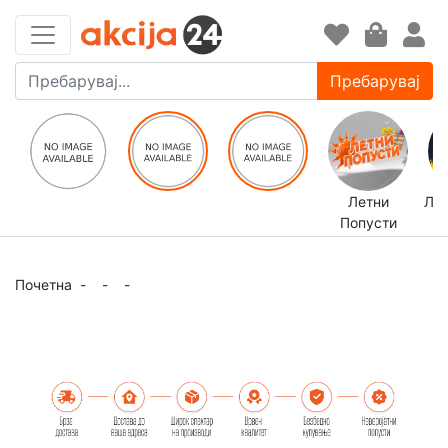
Пребарувај
Летни
ЛЕ
Попусти
Почетна
-
-
-