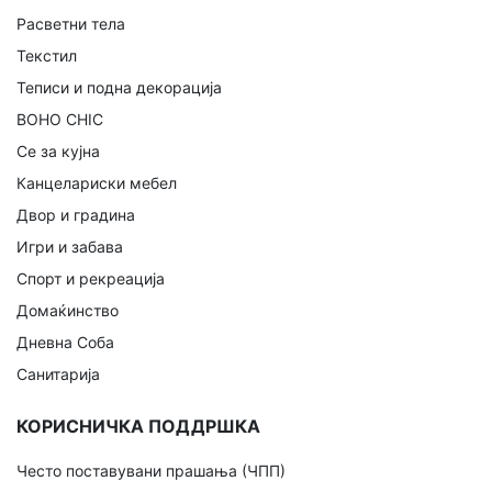
Расветни тела
Текстил
Теписи и подна декорација
BOHO CHIC
Се за кујна
Канцелариски мебел
Двор и градина
Игри и забава
Спорт и рекреација
Домаќинство
Дневна Соба
Санитарија
КОРИСНИЧКА ПОДДРШКА
Често поставувани прашања (ЧПП)