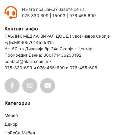
Имате прашања? Јавете се на:
075 330 699
|
15003
|
076 455 609
Контакт инфо
ПАБЛИК МЕДИА-ВИРАЛ ДООЕЛ увоз-извоз Скопје
ЕДБ:МК4057014525315
Ул. 50-та Дивизија бр.24а Скопје - Центар
ПроКредит Банка: 380171436200192
contact@akcija.com.mk
075-330-699 и 076-455-609 и 076-455-608
Категории
Мебел
Декор
HoReCa Мебел