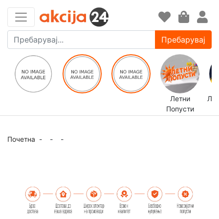
Пребарувај
Летни
ЛЕ
Попусти
Почетна
-
-
-