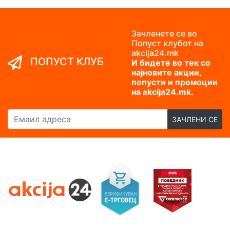
Зачленете се во
Попуст клубот на
akcija24.mk
ПОПУСТ КЛУБ
И бидете во тек со
најновите акции,
попусти и промоции
на akcija24.mk.
Емаил адреса
ЗАЧЛЕНИ СЕ