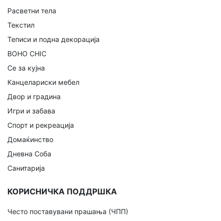
Расветни тела
Текстил
Теписи и подна декорација
BOHO CHIC
Се за кујна
Канцелариски мебел
Двор и градина
Игри и забава
Спорт и рекреација
Домаќинство
Дневна Соба
Санитарија
КОРИСНИЧКА ПОДДРШКА
Често поставувани прашања (ЧПП)