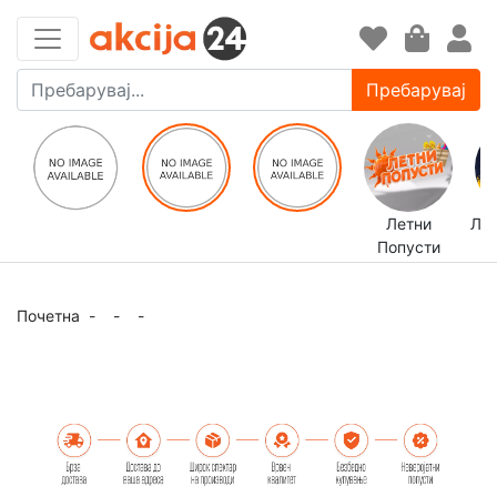
Пребарувај
Летни
ЛЕ
Попусти
Почетна
-
-
-