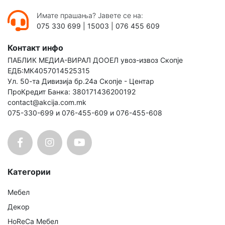
Имате прашања? Јавете се на:
075 330 699
|
15003
|
076 455 609
Контакт инфо
ПАБЛИК МЕДИА-ВИРАЛ ДООЕЛ увоз-извоз Скопје
ЕДБ:МК4057014525315
Ул. 50-та Дивизија бр.24а Скопје - Центар
ПроКредит Банка: 380171436200192
contact@akcija.com.mk
075-330-699 и 076-455-609 и 076-455-608
Категории
Мебел
Декор
HoReCa Мебел