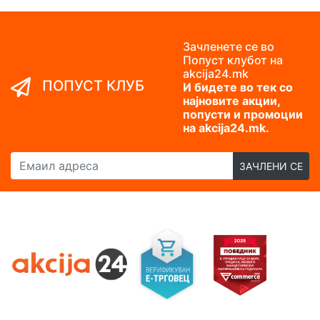
Зачленете се во
Попуст клубот на
akcija24.mk
ПОПУСТ КЛУБ
И бидете во тек со
најновите акции,
попусти и промоции
на akcija24.mk.
Емаил адреса
ЗАЧЛЕНИ СЕ