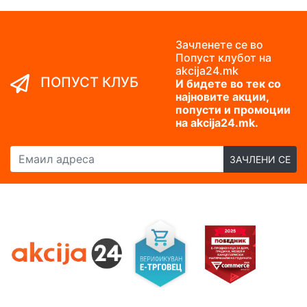
Зачленете се во
Попуст клубот на
akcija24.mk
ПОПУСТ КЛУБ
И бидете во тек со
најновите акции,
попусти и промоции
на akcija24.mk.
Емаил адреса
ЗАЧЛЕНИ СЕ