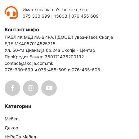
Имате прашања? Јавете се на:
075 330 699
|
15003
|
076 455 609
Контакт инфо
ПАБЛИК МЕДИА-ВИРАЛ ДООЕЛ увоз-извоз Скопје
ЕДБ:МК4057014525315
Ул. 50-та Дивизија бр.24а Скопје - Центар
ПроКредит Банка: 380171436200192
contact@akcija.com.mk
075-330-699 и 076-455-609 и 076-455-608
Категории
Мебел
Декор
HoReCa Мебел