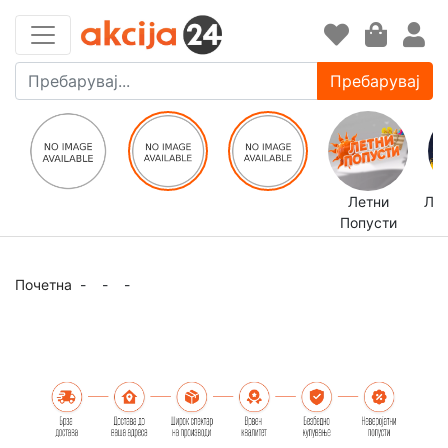
Пребарувај
Летни
ЛЕ
Попусти
Почетна
-
-
-