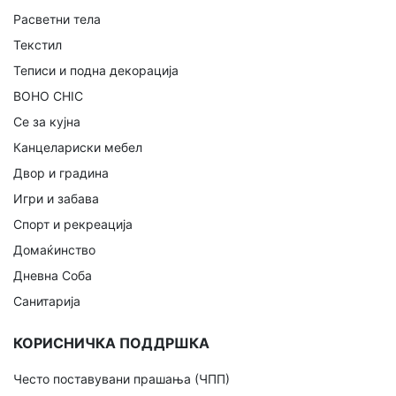
Расветни тела
Текстил
Теписи и подна декорација
BOHO CHIC
Се за кујна
Канцелариски мебел
Двор и градина
Игри и забава
Спорт и рекреација
Домаќинство
Дневна Соба
Санитарија
КОРИСНИЧКА ПОДДРШКА
Често поставувани прашања (ЧПП)