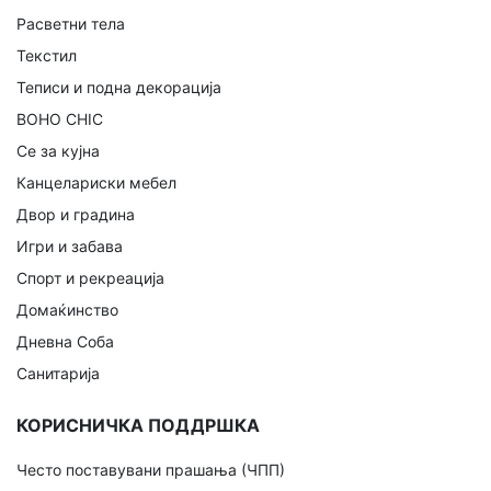
Расветни тела
Текстил
Теписи и подна декорација
BOHO CHIC
Се за кујна
Канцелариски мебел
Двор и градина
Игри и забава
Спорт и рекреација
Домаќинство
Дневна Соба
Санитарија
КОРИСНИЧКА ПОДДРШКА
Често поставувани прашања (ЧПП)