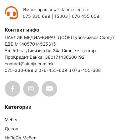
Имате прашања? Јавете се на:
075 330 699
|
15003
|
076 455 609
Контакт инфо
ПАБЛИК МЕДИА-ВИРАЛ ДООЕЛ увоз-извоз Скопје
ЕДБ:МК4057014525315
Ул. 50-та Дивизија бр.24а Скопје - Центар
ПроКредит Банка: 380171436200192
contact@akcija.com.mk
075-330-699 и 076-455-609 и 076-455-608
Категории
Мебел
Декор
HoReCa Мебел