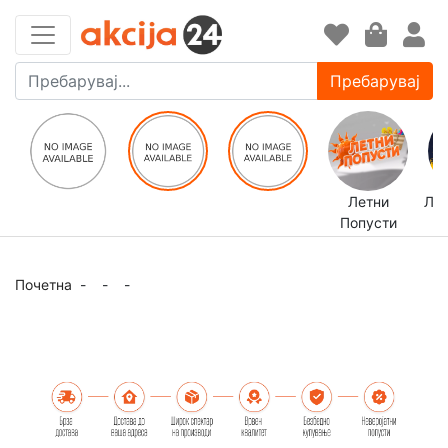
Пребарувај
Летни
ЛЕ
Попусти
Почетна
-
-
-