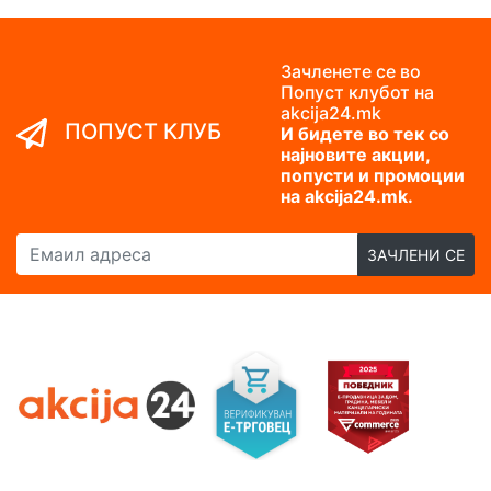
Зачленете се во
Попуст клубот на
akcija24.mk
ПОПУСТ КЛУБ
И бидете во тек со
најновите акции,
попусти и промоции
на akcija24.mk.
Емаил адреса
ЗАЧЛЕНИ СЕ