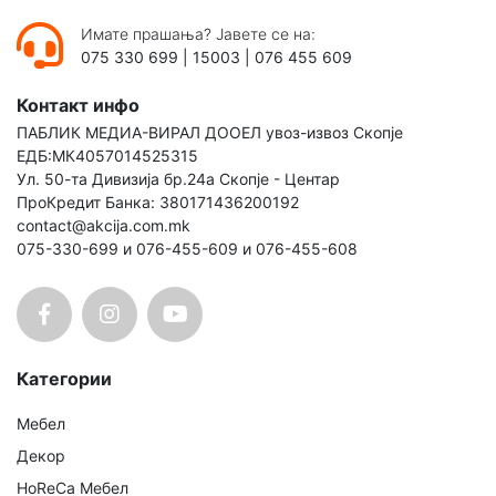
Имате прашања? Јавете се на:
075 330 699
|
15003
|
076 455 609
Контакт инфо
ПАБЛИК МЕДИА-ВИРАЛ ДООЕЛ увоз-извоз Скопје
ЕДБ:МК4057014525315
Ул. 50-та Дивизија бр.24а Скопје - Центар
ПроКредит Банка: 380171436200192
contact@akcija.com.mk
075-330-699 и 076-455-609 и 076-455-608
Категории
Мебел
Декор
HoReCa Мебел