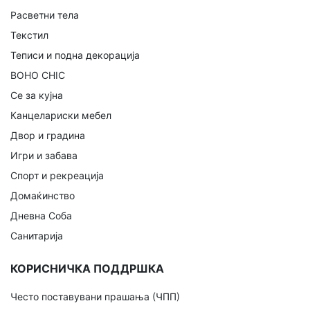
Расветни тела
Текстил
Теписи и подна декорација
BOHO CHIC
Се за кујна
Канцелариски мебел
Двор и градина
Игри и забава
Спорт и рекреација
Домаќинство
Дневна Соба
Санитарија
КОРИСНИЧКА ПОДДРШКА
Често поставувани прашања (ЧПП)