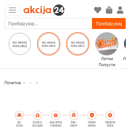
Пребарувај
Летни
ЛЕ
Попусти
Почетна
-
-
-