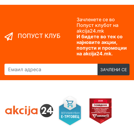
Зачленете се во
Попуст клубот на
akcija24.mk
ПОПУСТ КЛУБ
И бидете во тек со
најновите акции,
попусти и промоции
на akcija24.mk.
Емаил адреса
ЗАЧЛЕНИ СЕ