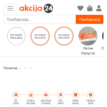
Пребарувај
Летни
ЛЕ
Попусти
Почетна
-
-
-