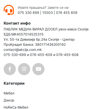
Имате прашања? Јавете се на:
075 330 699
|
15003
|
076 455 609
Контакт инфо
ПАБЛИК МЕДИА-ВИРАЛ ДООЕЛ увоз-извоз Скопје
ЕДБ:МК4057014525315
Ул. 50-та Дивизија бр.24а Скопје - Центар
ПроКредит Банка: 380171436200192
contact@akcija.com.mk
075-330-699 и 076-455-609 и 076-455-608
Категории
Мебел
Декор
HoReCa Мебел