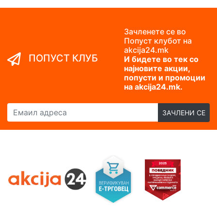
Зачленете се во
Попуст клубот на
akcija24.mk
ПОПУСТ КЛУБ
И бидете во тек со
најновите акции,
попусти и промоции
на akcija24.mk.
Емаил адреса
ЗАЧЛЕНИ СЕ