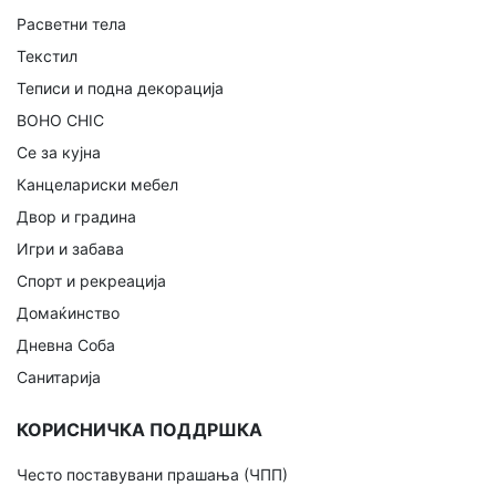
Расветни тела
Текстил
Теписи и подна декорација
BOHO CHIC
Се за кујна
Канцелариски мебел
Двор и градина
Игри и забава
Спорт и рекреација
Домаќинство
Дневна Соба
Санитарија
КОРИСНИЧКА ПОДДРШКА
Често поставувани прашања (ЧПП)