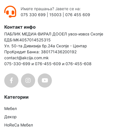
Имате прашања? Јавете се на:
075 330 699
|
15003
|
076 455 609
Контакт инфо
ПАБЛИК МЕДИА-ВИРАЛ ДООЕЛ увоз-извоз Скопје
ЕДБ:МК4057014525315
Ул. 50-та Дивизија бр.24а Скопје - Центар
ПроКредит Банка: 380171436200192
contact@akcija.com.mk
075-330-699 и 076-455-609 и 076-455-608
Категории
Мебел
Декор
HoReCa Мебел