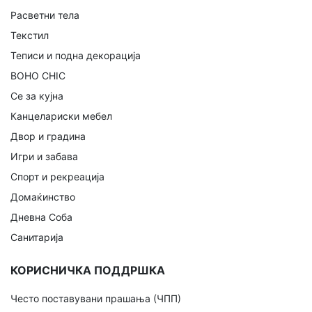
Расветни тела
Текстил
Теписи и подна декорација
BOHO CHIC
Се за кујна
Канцелариски мебел
Двор и градина
Игри и забава
Спорт и рекреација
Домаќинство
Дневна Соба
Санитарија
КОРИСНИЧКА ПОДДРШКА
Често поставувани прашања (ЧПП)