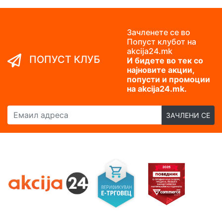
Зачленете се во
Попуст клубот на
akcija24.mk
ПОПУСТ КЛУБ
И бидете во тек со
најновите акции,
попусти и промоции
на akcija24.mk.
Емаил адреса
ЗАЧЛЕНИ СЕ