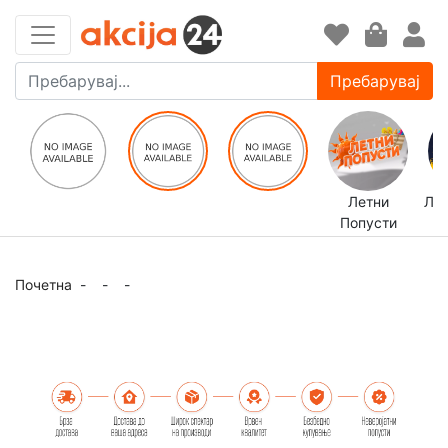
Пребарувај
Летни
ЛЕ
Попусти
Почетна
-
-
-