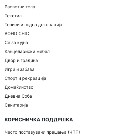
Расветни тела
Текстил
Теписи и подна декорација
BOHO CHIC
Се за кујна
Канцелариски мебел
Двор и градина
Игри и забава
Спорт и рекреација
Домаќинство
Дневна Соба
Санитарија
КОРИСНИЧКА ПОДДРШКА
Често поставувани прашања (ЧПП)