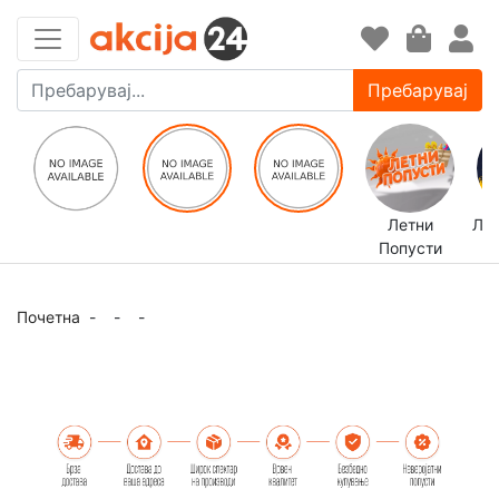
Пребарувај
Летни
ЛЕ
Попусти
Почетна
-
-
-