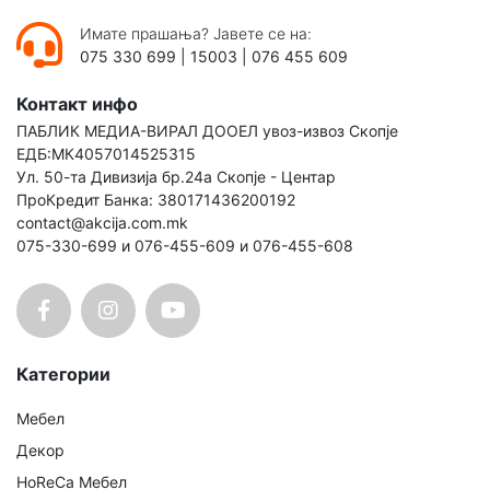
Имате прашања? Јавете се на:
075 330 699
|
15003
|
076 455 609
Контакт инфо
ПАБЛИК МЕДИА-ВИРАЛ ДООЕЛ увоз-извоз Скопје
ЕДБ:МК4057014525315
Ул. 50-та Дивизија бр.24а Скопје - Центар
ПроКредит Банка: 380171436200192
contact@akcija.com.mk
075-330-699 и 076-455-609 и 076-455-608
Категории
Мебел
Декор
HoReCa Мебел