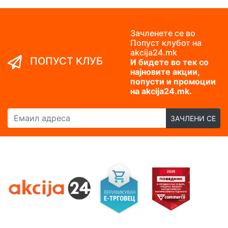
Зачленете се во
Попуст клубот на
akcija24.mk
ПОПУСТ КЛУБ
И бидете во тек со
најновите акции,
попусти и промоции
на akcija24.mk.
Емаил адреса
ЗАЧЛЕНИ СЕ