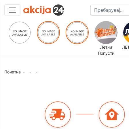
Летни
ЛЕ
Попусти
Почетна
-
-
-