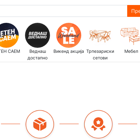
Пре
ТЕН САЕМ
Веднаш
Викенд акција
Трпезариски
Мебел
достапно
сетови