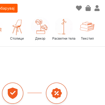
барувај
Столици
Декор
Расветни тела
Текстил
д