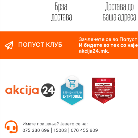
Зачленете се во Попуст
ПОПУСТ КЛУБ
И бидете во тек со нај
akcija24.mk.
Имате прашања? Јавете се на:
075 330 699
|
15003
|
076 455 609