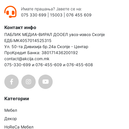
Имате прашања? Јавете се на:
075 330 699
|
15003
|
076 455 609
Контакт инфо
ПАБЛИК МЕДИА-ВИРАЛ ДООЕЛ увоз-извоз Скопје
ЕДБ:МК4057014525315
Ул. 50-та Дивизија бр.24а Скопје - Центар
ПроКредит Банка: 380171436200192
contact@akcija.com.mk
075-330-699 и 076-455-609 и 076-455-608
Категории
Мебел
Декор
HoReCa Мебел