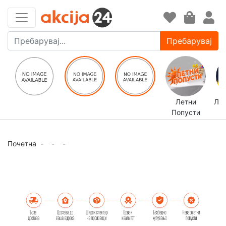
Пребарувај
Летни
ЛЕ
Попусти
Почетна
-
-
-