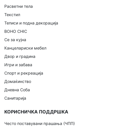
Расветни тела
Текстил
Теписи и подна декорација
BOHO CHIC
Се за кујна
Канцелариски мебел
Двор и градина
Игри и забава
Спорт и рекреација
Домаќинство
Дневна Соба
Санитарија
КОРИСНИЧКА ПОДДРШКА
Често поставувани прашања (ЧПП)