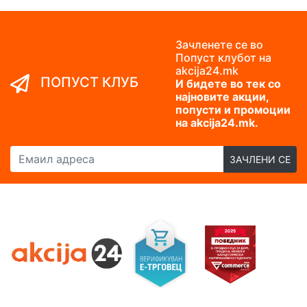
Зачленете се во
Попуст клубот на
akcija24.mk
ПОПУСТ КЛУБ
И бидете во тек со
најновите акции,
попусти и промоции
на akcija24.mk.
Емаил адреса
ЗАЧЛЕНИ СЕ