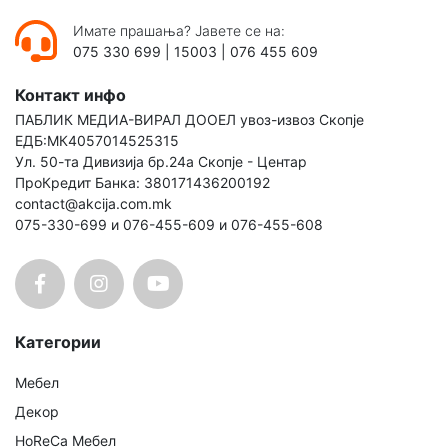
Имате прашања? Јавете се на:
075 330 699
|
15003
|
076 455 609
Контакт инфо
ПАБЛИК МЕДИА-ВИРАЛ ДООЕЛ увоз-извоз Скопје
ЕДБ:МК4057014525315
Ул. 50-та Дивизија бр.24а Скопје - Центар
ПроКредит Банка: 380171436200192
contact@akcija.com.mk
075-330-699 и 076-455-609 и 076-455-608
Категории
Мебел
Декор
HoReCa Мебел