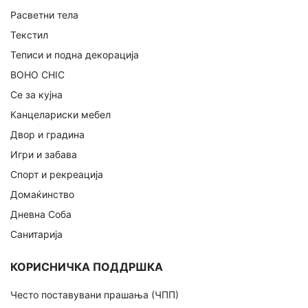
Расветни тела
Текстил
Теписи и подна декорација
BOHO CHIC
Се за кујна
Канцелариски мебел
Двор и градина
Игри и забава
Спорт и рекреација
Домаќинство
Дневна Соба
Санитарија
КОРИСНИЧКА ПОДДРШКА
Често поставувани прашања (ЧПП)