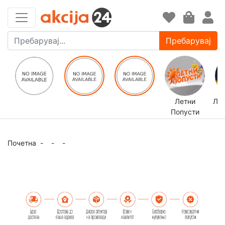
Пребарувај
Летни
ЛЕ
Попусти
Почетна
-
-
-