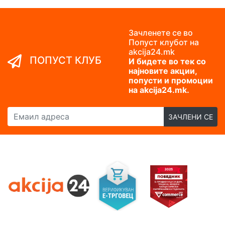
Зачленете се во
Попуст клубот на
akcija24.mk
ПОПУСТ КЛУБ
И бидете во тек со
најновите акции,
попусти и промоции
на akcija24.mk.
Емаил адреса
ЗАЧЛЕНИ СЕ