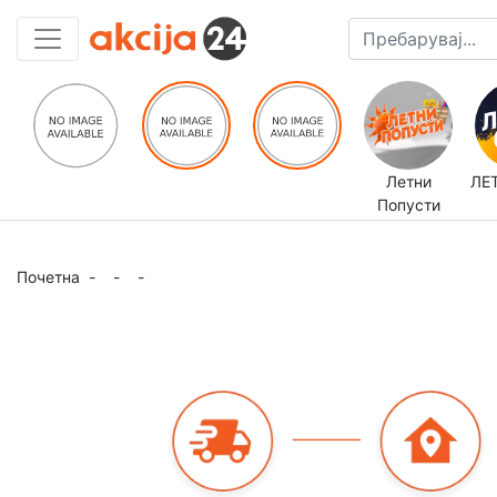
Летни
ЛЕ
Попусти
Почетна
-
-
-