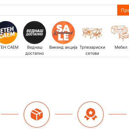
Пре
ТЕН САЕМ
Веднаш
Викенд акција
Трпезариски
Мебел
достапно
сетови