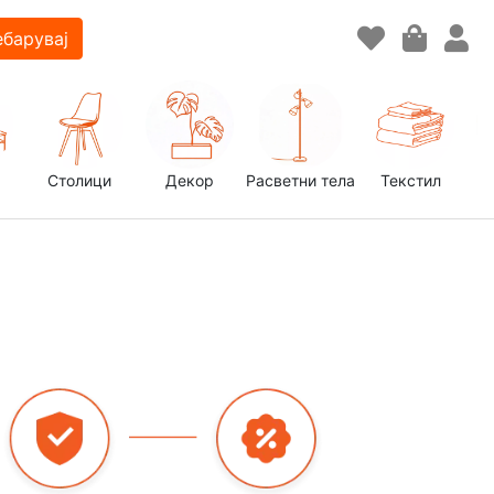
барувај
Столици
Декор
Расветни тела
Текстил
д