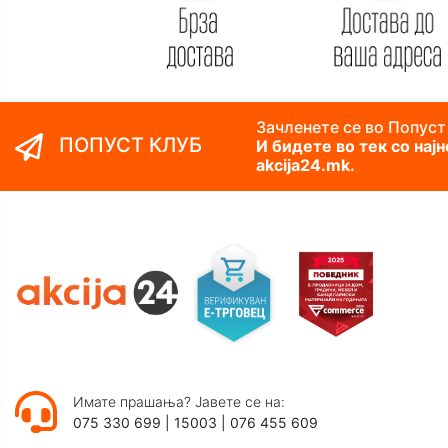
Зачленете се во Попуст
ПОПУСТ КЛУБ
И бидете во тек со нај
akcija24.mk.
Имате прашања? Јавете се на:
075 330 699
|
15003
|
076 455 609